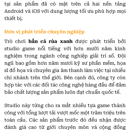
tại sản phẩm đã có mặt trên cả hai nền tảng
Android và iOS với dung lượng tối ưu phù hợp mọi
thiết bị.
Đơn vị phát triển chuyên nghiệp
Trò chơi
bắn cá rùa xanh
được phát triển bởi
studio game nổi tiếng với hơn mười năm kinh
nghiệm trong ngành công nghiệp giải trí số. Đội
ngũ bao gồm hơn năm mươi kỹ sư phần mềm, họa
sĩ đồ họa và chuyên gia âm thanh làm việc tại nhiều
chi nhánh trên thế giới. Bên cạnh đó, công ty còn
hợp tác với các đối tác công nghệ hàng đầu để đảm
bảo chất lượng sản phẩm luôn đạt chuẩn quốc tế.
Studio này từng cho ra mắt nhiều tựa game thành
công với tổng lượt tải vượt mốc một trăm triệu trên
toàn cầu. Các sản phẩm trước đó đều nhận được
đánh giá cao từ giới chuyên môn và cộng đồng