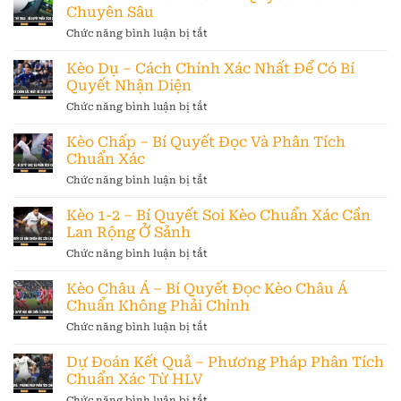
Cách
Đúng
Chuyên Sâu
Lệ
Đá
Đắn
Cao
ở
Chức năng bình luận bị tắt
Gà
Để
Tool
Thomo
Dẫn
Hack
Kèo Dụ – Cách Chính Xác Nhất Để Có Bí
–
Lỗi
Thể
Bí
Quyết Nhận Diện
Thắng
Thao
Quyết
Lớn
ở
Chức năng bình luận bị tắt
–
Chọn
Kèo
Bí
Lộ
Dụ
Kèo Chấp – Bí Quyết Đọc Và Phân Tích
Quyết
Trình
–
Phân
Chuẩn Xác
Chiến
Cách
Tích
Thắng
ở
Chức năng bình luận bị tắt
Chính
Chuyên
Kèo
Xác
Sâu
Chấp
Kèo 1-2 – Bí Quyết Soi Kèo Chuẩn Xác Cần
Nhất
–
Để
Lan Rộng Ở Sảnh
Bí
Có
ở
Chức năng bình luận bị tắt
Quyết
Bí
Kèo
Đọc
Quyết
1-
Kèo Châu Á – Bí Quyết Đọc Kèo Châu Á
Và
Nhận
2
Phân
Chuẩn Không Phải Chỉnh
Diện
–
Tích
ở
Chức năng bình luận bị tắt
Bí
Chuẩn
Kèo
Quyết
Xác
Châu
Dự Đoán Kết Quả – Phương Pháp Phân Tích
Soi
Á
Kèo
Chuẩn Xác Từ HLV
–
Chuẩn
ở
Chức năng bình luận bị tắt