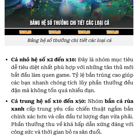
Bảng hệ số thưởng chi tiết các loại cá
Cá nhỏ hệ số x2 đến x10:
Đây là nhóm mục tiêu
dễ tiêu diệt nhất phù hợp với những tân thủ mới
bắt đầu làm quen game. Tỷ lệ bắn trúng cao giúp
các bạn nhanh chóng tích lũy phần thưởng đều
đặn mà không tốn quá nhiều đạn.
Cá trung hệ số x10 đến x50:
Nhóm
bắn cá rùa
xanh
cấp trung yêu cầu chiến thuật ngắm bắn
chính xác hơn và cần đầu tư lượng đạn vừa phải.
Phần thưởng thu về khá hấp dẫn xứng đáng với
công sức và thời gian bỏ ra săn đuổi.