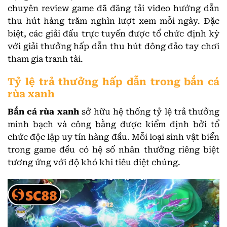
chuyên review game đã đăng tải video hướng dẫn
thu hút hàng trăm nghìn lượt xem mỗi ngày. Đặc
biệt, các giải đấu trực tuyến được tổ chức định kỳ
với giải thưởng hấp dẫn thu hút đông đảo tay chơi
tham gia tranh tài.
Tỷ lệ trả thưởng hấp dẫn trong bắn cá
rùa xanh
Bắn cá rùa xanh
sở hữu hệ thống tỷ lệ trả thưởng
minh bạch và công bằng được kiểm định bởi tổ
chức độc lập uy tín hàng đầu. Mỗi loại sinh vật biển
trong game đều có hệ số nhân thưởng riêng biệt
tương ứng với độ khó khi tiêu diệt chúng.