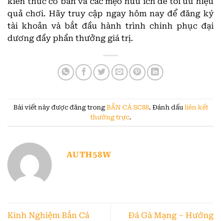
kiến thức cơ bản và các mẹo hữu ích để tối ưu hiệu
quả chơi. Hãy truy cập ngay hôm nay để đăng ký
tài khoản và bắt đầu hành trình chinh phục đại
dương đầy phần thưởng giá trị.
Bài viết này được đăng trong
BẮN CÁ SC88
. Đánh dấu
liên kết
thường trực
.
AUTH58W
Kinh Nghiệm Bắn Cá
Đá Gà Mạng – Hướng