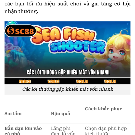
các bạn tối ưu hiệu suất chơi và gia tăng cơ hội
nhận thưởng.
Các lỗi thường gặp khiến mất vốn nhanh
Cách khắc phục
Sai lầm
Hậu quả
Bắn đạn lớn vào
Lãng phí
Chọn đạn phù hợp
cá nhỏ
đạn, lỗ vốn
kích thước