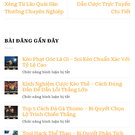
Xèng Từ Lão Quái Săn
Dẫn Cược Trực Tuyến
Thưởng Chuyên Nghiệp
Chi Tiết
BÀI ĐĂNG GẦN ĐÂY
Kèo Phạt Góc Là Gì – Soi Kèo Chuẩn Xác Với
Tỷ Lệ Cao
ở
Chức năng bình luận bị tắt
Kèo
Phạt
Kinh Nghiệm Cược Kèo Thẻ – Cách Đúng
Góc
Đắn Để Dẫn Lỗi Thắng Lớn
Là
ở
Chức năng bình luận bị tắt
Gì
Kinh
–
Nghiệm
Top 5 Cách Đá Gà Thomo – Bí Quyết Chọn
Soi
Cược
Kèo
Lộ Trình Chiến Thắng
Kèo
Chuẩn
ở
Chức năng bình luận bị tắt
Thẻ
Xác
Top
–
Với
5
Tool Hack Thể Thao – Bí Quyết Phân Tích
Cách
Tỷ