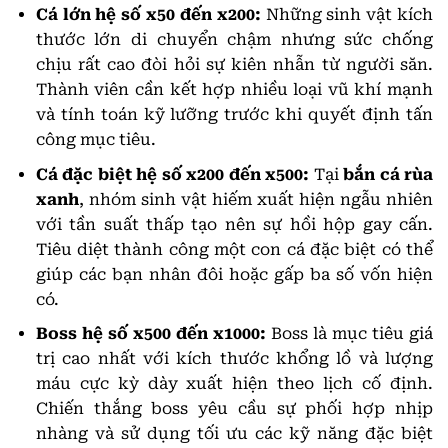
Cá lớn hệ số x50 đến x200:
Những sinh vật kích
thước lớn di chuyển chậm nhưng sức chống
chịu rất cao đòi hỏi sự kiên nhẫn từ người săn.
Thành viên cần kết hợp nhiều loại vũ khí mạnh
và tính toán kỹ lưỡng trước khi quyết định tấn
công mục tiêu.
Cá đặc biệt hệ số x200 đến x500:
Tại
bắn cá rùa
xanh
, nhóm sinh vật hiếm xuất hiện ngẫu nhiên
với tần suất thấp tạo nên sự hồi hộp gay cấn.
Tiêu diệt thành công một con cá đặc biệt có thể
giúp các bạn nhân đôi hoặc gấp ba số vốn hiện
có.
Boss hệ số x500 đến x1000:
Boss là mục tiêu giá
trị cao nhất với kích thước khổng lồ và lượng
máu cực kỳ dày xuất hiện theo lịch cố định.
Chiến thắng boss yêu cầu sự phối hợp nhịp
nhàng và sử dụng tối ưu các kỹ năng đặc biệt