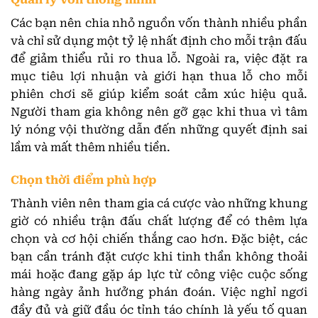
Các bạn nên chia nhỏ nguồn vốn thành nhiều phần
và chỉ sử dụng một tỷ lệ nhất định cho mỗi trận đấu
để giảm thiểu rủi ro thua lỗ. Ngoài ra, việc đặt ra
mục tiêu lợi nhuận và giới hạn thua lỗ cho mỗi
phiên chơi sẽ giúp kiểm soát cảm xúc hiệu quả.
Người tham gia không nên gỡ gạc khi thua vì tâm
lý nóng vội thường dẫn đến những quyết định sai
lầm và mất thêm nhiều tiền.
Chọn thời điểm phù hợp
Thành viên nên tham gia cá cược vào những khung
giờ có nhiều trận đấu chất lượng để có thêm lựa
chọn và cơ hội chiến thắng cao hơn. Đặc biệt, các
bạn cần tránh đặt cược khi tinh thần không thoải
mái hoặc đang gặp áp lực từ công việc cuộc sống
hàng ngày ảnh hưởng phán đoán. Việc nghỉ ngơi
đầy đủ và giữ đầu óc tỉnh táo chính là yếu tố quan