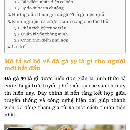
Đặc điểm nhận diện cơ bản
Lý do được ưa chuộng
Hướng dẫn tham gia đá gà 99 là gì hiệu quả
Kinh nghiệm cá cược thành công cho tân thủ
Phân tích kỹ trước trận
Quản lý vốn thông minh
Chọn thời điểm phù hợp
Lời kết
Mô tả sơ bộ về đá gà 99 là gì cho người
mới bắt đầu
Đá gà 99 là gì
được hiểu đơn giản là hình thức cá
cược đá gà trực tuyến phổ biến tại các sân chơi uy
tín hiện nay. Đây chính là nền tảng kết hợp giữa
truyền thống và công nghệ hiện đại giúp thành
viên dễ dàng tham gia từ xa một cách thuận tiện
nhất.