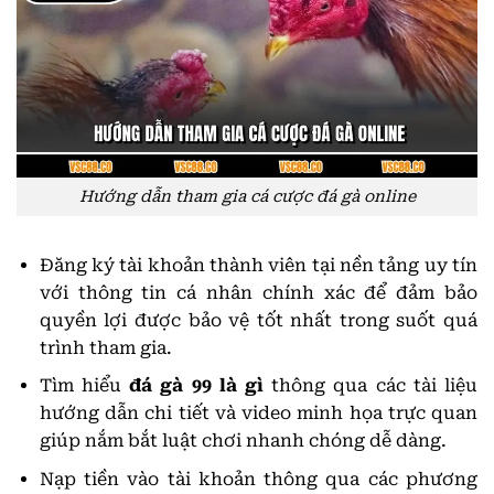
Hướng dẫn tham gia cá cược đá gà online
Đăng ký tài khoản thành viên tại nền tảng uy tín
với thông tin cá nhân chính xác để đảm bảo
quyền lợi được bảo vệ tốt nhất trong suốt quá
trình tham gia.
Tìm hiểu
đá gà 99 là gì
thông qua các tài liệu
hướng dẫn chi tiết và video minh họa trực quan
giúp nắm bắt luật chơi nhanh chóng dễ dàng.
Nạp tiền vào tài khoản thông qua các phương