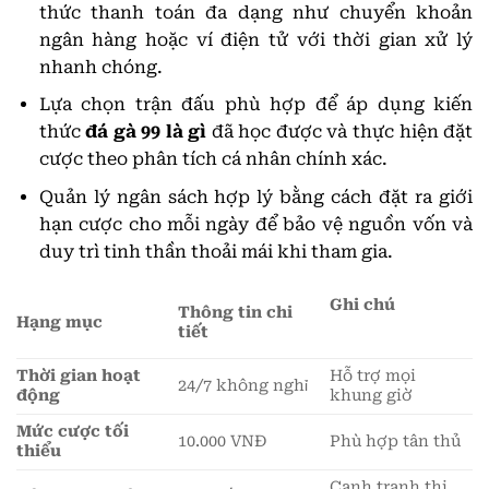
thức thanh toán đa dạng như chuyển khoản
ngân hàng hoặc ví điện tử với thời gian xử lý
nhanh chóng.
Lựa chọn trận đấu phù hợp để áp dụng kiến
thức
đá gà 99 là gì
đã học được và thực hiện đặt
cược theo phân tích cá nhân chính xác.
Quản lý ngân sách hợp lý bằng cách đặt ra giới
hạn cược cho mỗi ngày để bảo vệ nguồn vốn và
duy trì tinh thần thoải mái khi tham gia.
Ghi chú
Thông tin chi
Hạng mục
tiết
Thời gian hoạt
Hỗ trợ mọi
24/7 không nghỉ
động
khung giờ
Mức cược tối
10.000 VNĐ
Phù hợp tân thủ
thiểu
Cạnh tranh thị