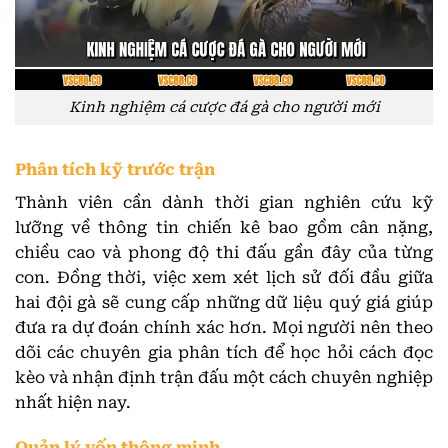
Kinh nghiệm cá cược đá gà cho người mới
Phân tích kỹ trước trận
Thành viên cần dành thời gian nghiên cứu kỹ
lưỡng về thông tin chiến kê bao gồm cân nặng,
chiều cao và phong độ thi đấu gần đây của từng
con. Đồng thời, việc xem xét lịch sử đối đầu giữa
hai đội gà sẽ cung cấp những dữ liệu quý giá giúp
đưa ra dự đoán chính xác hơn. Mọi người nên theo
dõi các chuyên gia phân tích để học hỏi cách đọc
kèo và nhận định trận đấu một cách chuyên nghiệp
nhất hiện nay.
Quản lý vốn thông minh