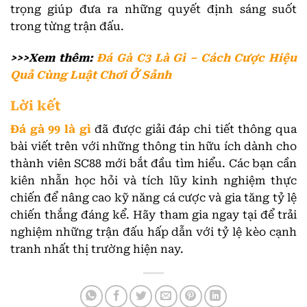
trọng giúp đưa ra những quyết định sáng suốt
trong từng trận đấu.
>>>Xem thêm:
Đá Gà C3 Là Gì – Cách Cược Hiệu
Quả Cùng Luật Chơi Ở Sảnh
Lời kết
Đá gà 99 là gì
đã được giải đáp chi tiết thông qua
bài viết trên với những thông tin hữu ích dành cho
thành viên SC88 mới bắt đầu tìm hiểu. Các bạn cần
kiên nhẫn học hỏi và tích lũy kinh nghiệm thực
chiến để nâng cao kỹ năng cá cược và gia tăng tỷ lệ
chiến thắng đáng kể. Hãy tham gia ngay tại để trải
nghiệm những trận đấu hấp dẫn với tỷ lệ kèo cạnh
tranh nhất thị trường hiện nay.