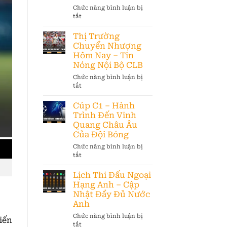
Sảnh
Đọc
Chức năng bình luận bị
Kèo
ở
tắt
Châu
Dự
Á
Đoán
Thị Trường
Chuẩn
Kết
Chuyển Nhượng
Không
Quả
Hôm Nay – Tin
Phải
–
Nóng Nội Bộ CLB
Chỉnh
Phương
Pháp
Chức năng bình luận bị
Phân
ở
tắt
Tích
Thị
Chuẩn
Trường
Cúp C1 – Hành
Xác
Chuyển
Trình Đến Vinh
Từ
Nhượng
Quang Châu Âu
HLV
Hôm
Của Đội Bóng
Nay
–
Chức năng bình luận bị
Tin
ở
tắt
Nóng
Cúp
Nội
C1
Lịch Thi Đấu Ngoại
Bộ
–
Hạng Anh – Cập
CLB
Hành
Nhật Đầy Đủ Nước
Trình
Anh
Đến
Vinh
Chức năng bình luận bị
iến
Quang
ở
tắt