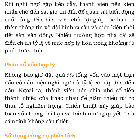
Khi nghi ngờ gặp kèo bẫy, thành viên nên kiên
nhẫn chờ đến sát giờ thi đấu để quan sát biến động
cuối cùng. Đặc biệt, việc chờ đợi giúp các bạn có
thêm thông tin về đội hình ra sân và điều kiện thời
tiết sân vận động. Nhiều trường hợp nhà cái sẽ
điều chỉnh tỷ lệ về mức hợp lý hơn trong khoảng 30
phút trước trận.
Phân bổ vốn hợp lý
Không bao giờ đặt quá 5% tổng vốn vào một trận
đấu có dấu hiệu nghi ngờ dù tỷ lệ có hấp dẫn đến
đâu. Ngoài ra, thành viên nên chia nhỏ số tiền
thành nhiều cửa khác nhau để giảm thiểu rủi ro
thua lỗ nghiêm trọng. Chiến thuật này giúp bảo
toàn vốn trong dài hạn và tránh những quyết định
cảm tính không cần thiết.
Sử dụng công cụ phân tích