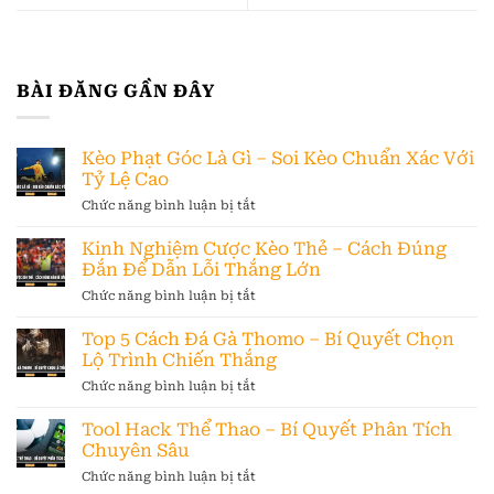
BÀI ĐĂNG GẦN ĐÂY
Kèo Phạt Góc Là Gì – Soi Kèo Chuẩn Xác Với
Tỷ Lệ Cao
ở
Chức năng bình luận bị tắt
Kèo
Phạt
Kinh Nghiệm Cược Kèo Thẻ – Cách Đúng
Góc
Đắn Để Dẫn Lỗi Thắng Lớn
Là
ở
Chức năng bình luận bị tắt
Gì
Kinh
–
Nghiệm
Top 5 Cách Đá Gà Thomo – Bí Quyết Chọn
Soi
Cược
Kèo
Lộ Trình Chiến Thắng
Kèo
Chuẩn
ở
Chức năng bình luận bị tắt
Thẻ
Xác
Top
–
Với
5
Tool Hack Thể Thao – Bí Quyết Phân Tích
Cách
Tỷ
Cách
Đúng
Chuyên Sâu
Lệ
Đá
Đắn
Cao
ở
Chức năng bình luận bị tắt
Gà
Để