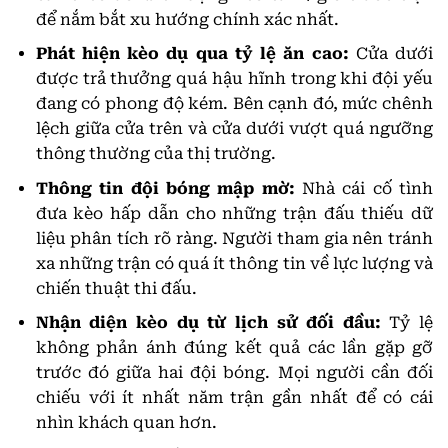
để nắm bắt xu hướng chính xác nhất.
Phát hiện kèo dụ qua tỷ lệ ăn cao:
Cửa dưới
được trả thưởng quá hậu hĩnh trong khi đội yếu
đang có phong độ kém. Bên cạnh đó, mức chênh
lệch giữa cửa trên và cửa dưới vượt quá ngưỡng
thông thường của thị trường.
Thông tin đội bóng mập mờ:
Nhà cái cố tình
đưa kèo hấp dẫn cho những trận đấu thiếu dữ
liệu phân tích rõ ràng. Người tham gia nên tránh
xa những trận có quá ít thông tin về lực lượng và
chiến thuật thi đấu.
Nhận diện kèo dụ từ lịch sử đối đầu:
Tỷ lệ
không phản ánh đúng kết quả các lần gặp gỡ
trước đó giữa hai đội bóng. Mọi người cần đối
chiếu với ít nhất năm trận gần nhất để có cái
nhìn khách quan hơn.