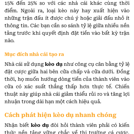
15% đến 25% so với các nhà cái khác cùng thời
điểm. Ngoài ra, loại kèo này hay xuất hiện vào
những trận đấu ít được chú ý hoặc giải đấu nhỏ ít
thông tin. Các bạn cần so sánh tỷ lệ giữa nhiều nền
tảng trước khi quyết định đặt tiền vào bất kỳ trận
nào.
Mục đích nhà cái tạo ra
Nhà cái sử dụng
kèo dụ
như công cụ cân bằng tỷ lệ
đặt cược giữa hai bên cửa chấp và cửa dưới. Đồng
thời, họ muốn hướng dòng tiền của thành viên vào
cửa có xác suất thắng thấp hơn thực tế. Chiến
thuật này giúp nhà cái giảm thiểu rủi ro và tăng lợi
nhuận trong dài hạn một cách hiệu quả.
Cách phát hiện kèo dụ nhanh chóng
Nhận biết
kèo dụ
đòi hỏi thành viên phải có kiến
thức nền tảng vững chắc về thị trường cá cược.