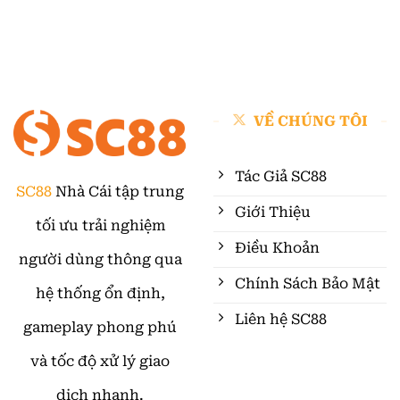
Đăng
Dẫn
Trong
Nhập
Chi
Tích
SC88
Tiết
Tắc
–
A
Hướng
–
Dẫn
Z,
Truy
Hoàn
Cập
Tất
VỀ CHÚNG TÔI
Chuẩn
Trong
Xác,
Tích
Khỏi
Tắc
Lo
Tác Giả SC88
Lỗi
SC88
Nhà Cái tập trung
Link
Giới Thiệu
tối ưu trải nghiệm
Điều Khoản
người dùng thông qua
Chính Sách Bảo Mật
hệ thống ổn định,
Liên hệ SC88
gameplay phong phú
và tốc độ xử lý giao
dịch nhanh.