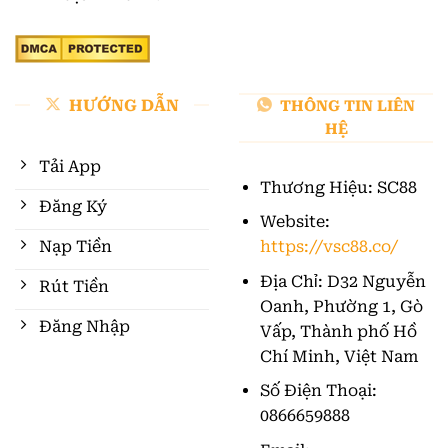
HƯỚNG DẪN
THÔNG TIN LIÊN
HỆ
Tải App
Thương Hiệu: SC88
Đăng Ký
Website:
https://vsc88.co/
Nạp Tiền
Địa Chỉ: D32 Nguyễn
Rút Tiền
Oanh, Phường 1, Gò
Đăng Nhập
Vấp, Thành phố Hồ
Chí Minh, Việt Nam
Số Điện Thoại:
0866659888