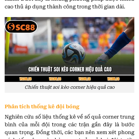
cao thủ áp dụng thành công trong thời gian dài.
Chiến thuật soi kèo corner hiệu quả cao
Phân tích thống kê đội bóng
Nghiên cứu số liệu thống kê về số quả corner trung
bình của mỗi đội trong các trận gần đây là bước
quan trọng. Đồng thời, các bạn nên xem xét phong