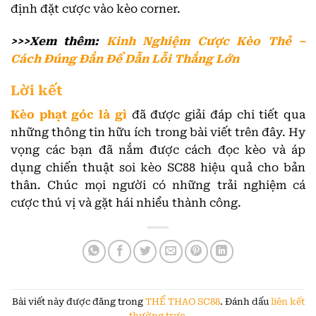
định đặt cược vào kèo corner.
>>>Xem thêm:
Kinh Nghiệm Cược Kèo Thẻ –
Cách Đúng Đắn Để Dẫn Lỗi Thắng Lớn
Lời kết
Kèo phạt góc là gì
đã được giải đáp chi tiết qua
những thông tin hữu ích trong bài viết trên đây. Hy
vọng các bạn đã nắm được cách đọc kèo và áp
dụng chiến thuật soi kèo SC88 hiệu quả cho bản
thân. Chúc mọi người có những trải nghiệm cá
cược thú vị và gặt hái nhiều thành công.
Bài viết này được đăng trong
THỂ THAO SC88
. Đánh dấu
liên kết
thường trực
.