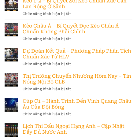
Kèo 1-2 – Bí Quyết Soi Kèo Chuẩn Xác Cần
–
Để
Lan Rộng Ở Sảnh
Bí
Có
ở
Chức năng bình luận bị tắt
Quyết
Bí
Kèo
Đọc
Quyết
1-
Kèo Châu Á – Bí Quyết Đọc Kèo Châu Á
Và
Nhận
2
Phân
Chuẩn Không Phải Chỉnh
Diện
–
Tích
ở
Chức năng bình luận bị tắt
Bí
Chuẩn
Kèo
Quyết
Xác
Châu
Dự Đoán Kết Quả – Phương Pháp Phân Tích
Soi
Á
Kèo
Chuẩn Xác Từ HLV
–
Chuẩn
ở
Chức năng bình luận bị tắt
Bí
Xác
Dự
Quyết
Cần
Đoán
Thị Trường Chuyển Nhượng Hôm Nay – Tin
Đọc
Lan
Kết
Kèo
Nóng Nội Bộ CLB
Rộng
Quả
Châu
Ở
ở
Chức năng bình luận bị tắt
–
Á
Sảnh
Thị
Phương
Chuẩn
Trường
Cúp C1 – Hành Trình Đến Vinh Quang Châu
Pháp
Không
Chuyển
Phân
Âu Của Đội Bóng
Phải
Nhượng
Tích
Chỉnh
ở
Chức năng bình luận bị tắt
Hôm
Chuẩn
Cúp
Nay
Xác
C1
Lịch Thi Đấu Ngoại Hạng Anh – Cập Nhật
–
Từ
–
Tin
Đầy Đủ Nước Anh
HLV
Hành
Nóng