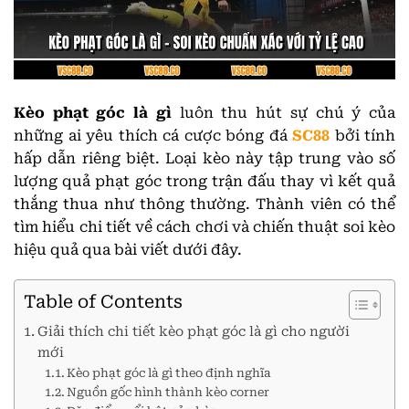
Kèo phạt góc là gì
luôn thu hút sự chú ý của
những ai yêu thích cá cược bóng đá
SC88
bởi tính
hấp dẫn riêng biệt. Loại kèo này tập trung vào số
lượng quả phạt góc trong trận đấu thay vì kết quả
thắng thua như thông thường. Thành viên có thể
tìm hiểu chi tiết về cách chơi và chiến thuật soi kèo
hiệu quả qua bài viết dưới đây.
Table of Contents
Giải thích chi tiết kèo phạt góc là gì cho người
mới
Kèo phạt góc là gì theo định nghĩa
Nguồn gốc hình thành kèo corner