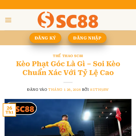
Bỏ
qua
nội
dung
ĐĂNG KÝ
ĐĂNG NHẬP
THỂ THAO SC88
Kèo Phạt Góc Là Gì – Soi Kèo
Chuẩn Xác Với Tỷ Lệ Cao
ĐĂNG VÀO
THÁNG 1 26, 2026
BỞI
AUTH58W
26
Th1