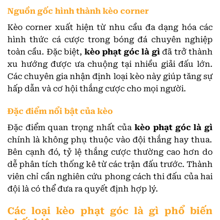
Nguồn gốc hình thành kèo corner
Kèo corner xuất hiện từ nhu cầu đa dạng hóa các
hình thức cá cược trong bóng đá chuyên nghiệp
toàn cầu. Đặc biệt,
kèo phạt góc là gì
đã trở thành
xu hướng được ưa chuộng tại nhiều giải đấu lớn.
Các chuyên gia nhận định loại kèo này giúp tăng sự
hấp dẫn và cơ hội thắng cược cho mọi người.
Đặc điểm nổi bật của kèo
Đặc điểm quan trọng nhất của
kèo phạt góc là gì
chính là không phụ thuộc vào đội thắng hay thua.
Bên cạnh đó, tỷ lệ thắng cược thường cao hơn do
dễ phân tích thống kê từ các trận đấu trước. Thành
viên chỉ cần nghiên cứu phong cách thi đấu của hai
đội là có thể đưa ra quyết định hợp lý.
Các loại kèo phạt góc là gì phổ biến