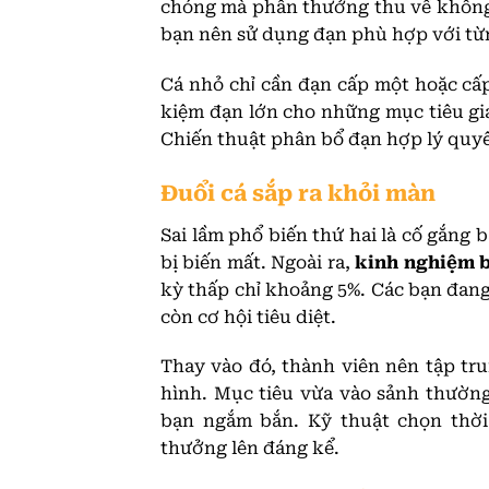
chóng mà phần thưởng thu về khôn
bạn nên sử dụng đạn phù hợp với từn
Cá nhỏ chỉ cần đạn cấp một hoặc cấp h
kiệm đạn lớn cho những mục tiêu giá 
Chiến thuật phân bổ đạn hợp lý quyế
Đuổi cá sắp ra khỏi màn
Sai lầm phổ biến thứ hai là cố gắng
bị biến mất. Ngoài ra,
kinh nghiệm 
kỳ thấp chỉ khoảng 5%. Các bạn đang
còn cơ hội tiêu diệt.
Thay vào đó, thành viên nên tập tr
hình. Mục tiêu vừa vào sảnh thường 
bạn ngắm bắn. Kỹ thuật chọn thời
thưởng lên đáng kể.