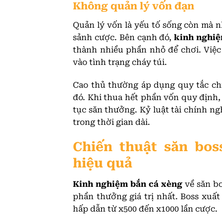
Không quản lý vốn đạn
Quản lý vốn là yếu tố sống còn mà 
sảnh cược. Bên cạnh đó,
kinh nghiệ
thành nhiều phần nhỏ để chơi. Việc 
vào tình trạng cháy túi.
Cao thủ thường áp dụng quy tắc chi
đó. Khi thua hết phần vốn quy định,
tục săn thưởng. Kỷ luật tài chính ng
trong thời gian dài.
Chiến thuật săn bos
hiệu quả
Kinh nghiệm bắn cá xèng
về săn bo
phần thưởng giá trị nhất. Boss xuấ
hấp dẫn từ x500 đến x1000 lần cược.