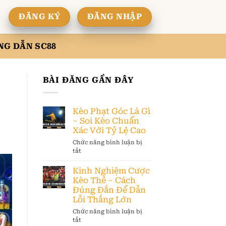
ĐĂNG KÝ
ĐĂNG NHẬP
G DẪN SC88
BÀI ĐĂNG GẦN ĐÂY
Kèo Phạt Góc Là Gì
– Soi Kèo Chuẩn
Xác Với Tỷ Lệ Cao
Chức năng bình luận bị
ở
tắt
Kèo
Phạt
Kinh Nghiệm Cược
Góc
Kèo Thẻ – Cách
Là
Đúng Đắn Để Dẫn
Gì
Lỗi Thắng Lớn
–
Soi
Chức năng bình luận bị
Kèo
ở
tắt