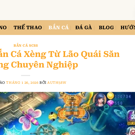
NO
THỂ THAO
BẮN CÁ
ĐÁ GÀ
BLOG
HƯỚN
BẮN CÁ SC88
n Cá Xèng Từ Lão Quái Săn
g Chuyên Nghiệp
VÀO
THÁNG 1 26, 2026
BỞI
AUTH58W