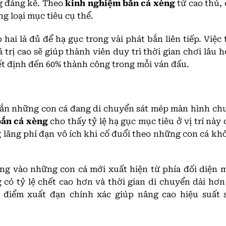
g đáng kể. Theo
kinh nghiệm bắn cá xèng
từ cao thủ, 
g loại mục tiêu cụ thể.
ai là đủ để hạ gục trong vài phát bắn liên tiếp. Việc t
trị cao sẽ giúp thành viên duy trì thời gian chơi lâu h
t định đến 60% thành công trong mỗi ván đấu.
 bắn những con cá đang di chuyển sát mép màn hình ch
bắn cá xèng
cho thấy tỷ lệ hạ gục mục tiêu ở vị trí này 
 lãng phí đạn vô ích khi cố đuổi theo những con cá kh
ung vào những con cá mới xuất hiện từ phía đối diện 
có tỷ lệ chết cao hơn và thời gian di chuyển dài hơn
 điểm xuất đạn chính xác giúp nâng cao hiệu suất 