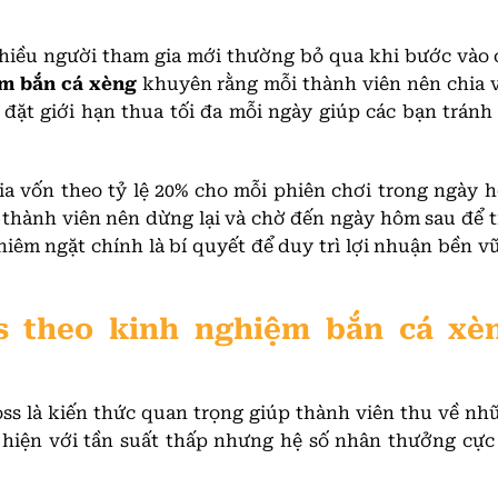
nhiều người tham gia mới thường bỏ qua khi bước vào 
m bắn cá xèng
khuyên rằng mỗi thành viên nên chia 
đặt giới hạn thua tối đa mỗi ngày giúp các bạn tránh 
a vốn theo tỷ lệ 20% cho mỗi phiên chơi trong ngày 
 thành viên nên dừng lại và chờ đến ngày hôm sau để t
hiêm ngặt chính là bí quyết để duy trì lợi nhuận bền v
s theo kinh nghiệm bắn cá xè
ss là kiến thức quan trọng giúp thành viên thu về nh
t hiện với tần suất thấp nhưng hệ số nhân thưởng cực