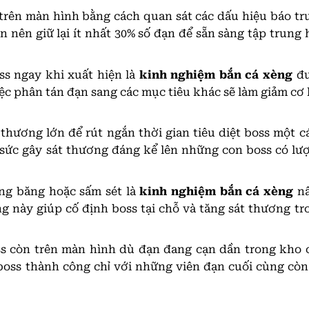
 trên màn hình bằng cách quan sát các dấu hiệu báo tr
 nên giữ lại ít nhất 30% số đạn để sẵn sàng tập trung 
ss ngay khi xuất hiện là
kinh nghiệm bắn cá xèng
đư
c phân tán đạn sang các mục tiêu khác sẽ làm giảm cơ 
thương lớn để rút ngắn thời gian tiêu diệt boss một c
ức gây sát thương đáng kể lên những con boss có lư
ng băng hoặc sấm sét là
kinh nghiệm bắn cá xèng
n
g này giúp cố định boss tại chỗ và tăng sát thương tr
s còn trên màn hình dù đạn đang cạn dần trong kho 
boss thành công chỉ với những viên đạn cuối cùng còn 