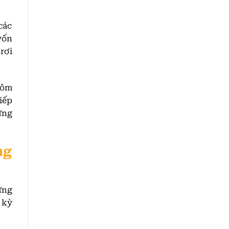
Z,
SC88
Hoàn
–
Tất
Hướng
các
Trong
Dẫn
vốn
Tích
Truy
Tắc
Cập
rơi
Chuẩn
Xác,
Khỏi
Lo
hôm
Lỗi
iếp
Link
ững
ng
ững
 kỳ