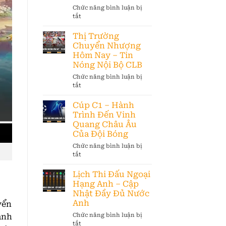
Sảnh
Đọc
Chức năng bình luận bị
Kèo
ở
tắt
Châu
Dự
Á
Đoán
Thị Trường
Chuẩn
Kết
Chuyển Nhượng
Không
Quả
Hôm Nay – Tin
Phải
–
Nóng Nội Bộ CLB
Chỉnh
Phương
Pháp
Chức năng bình luận bị
Phân
ở
tắt
Tích
Thị
Chuẩn
Trường
Cúp C1 – Hành
Xác
Chuyển
Trình Đến Vinh
Từ
Nhượng
Quang Châu Âu
HLV
Hôm
Của Đội Bóng
Nay
–
Chức năng bình luận bị
Tin
ở
tắt
Nóng
Cúp
Nội
C1
Lịch Thi Đấu Ngoại
Bộ
–
Hạng Anh – Cập
CLB
Hành
Nhật Đầy Đủ Nước
Trình
Anh
yển
Đến
Vinh
Chức năng bình luận bị
anh
Quang
ở
tắt