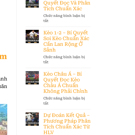
Sâu
–
Quyết Đọc Và Phân
Cách
Tích Chuẩn Xác
Chính
Chức năng bình luận bị
Xác
ở
tắt
Nhất
Kèo
Để
Chấp
Có
Kèo 1-2 – Bí Quyết
–
Bí
Soi Kèo Chuẩn Xác
Bí
Quyết
Cần Lan Rộng Ở
Quyết
Nhận
Sảnh
Đọc
Diện
ệm
Và
Chức năng bình luận bị
Phân
ở
tắt
Tích
Kèo
Chuẩn
1-
Kèo Châu Á – Bí
Xác
2
ánh
Quyết Đọc Kèo
–
Châu Á Chuẩn
săn
Bí
Không Phải Chỉnh
Quyết
Soi
Chức năng bình luận bị
Kèo
ở
tắt
Chuẩn
Kèo
Xác
Châu
Dự Đoán Kết Quả –
Cần
Á
Phương Pháp Phân
Lan
–
Tích Chuẩn Xác Từ
Rộng
Bí
HLV
Ở
Quyết