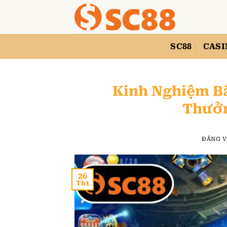
Bỏ
qua
nội
dung
SC88
CASI
Kinh Nghiệm Bắ
Thưởn
ĐĂNG 
26
Th1