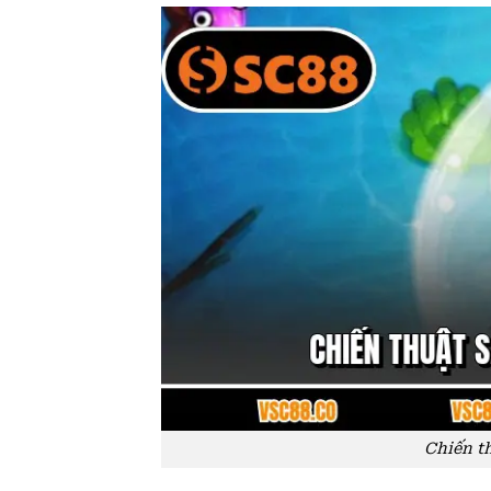
Chiến t