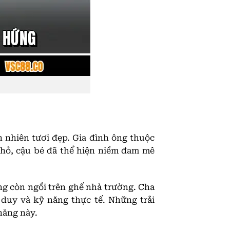
 nhiên tươi đẹp. Gia đình ông thuộc
 nhỏ, cậu bé đã thể hiện niềm đam mê
g còn ngồi trên ghế nhà trường. Cha
duy và kỹ năng thực tế. Những trải
năng này.