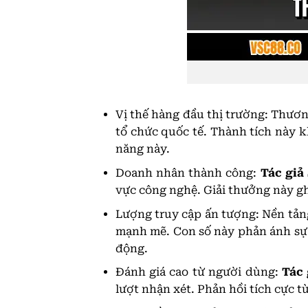
Vị thế hàng đầu thị trường: Thươn
tổ chức quốc tế. Thành tích này 
năng này.
Doanh nhân thành công:
Tác giả
vực công nghệ. Giải thưởng này ghi
Lượng truy cập ấn tượng: Nền tảng
mạnh mẽ. Con số này phản ánh sự
động.
Đánh giá cao từ người dùng:
Tác 
lượt nhận xét. Phản hồi tích cực 