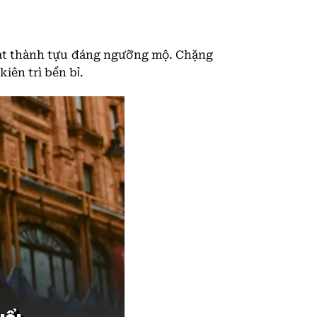
loạt thành tựu đáng ngưỡng mộ. Chặng
iên trì bền bỉ.