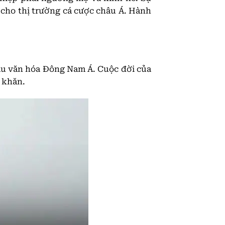
n cho thị trường cá cược châu Á. Hành
iàu văn hóa Đông Nam Á. Cuộc đời của
ó khăn.