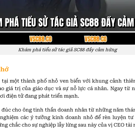
Khám phá tiểu sử tác giả SC88 đầy cảm hứng
nhớ
 tại một thành phố nhỏ ven biển với khung cảnh thiên
o giá trị của giáo dục và sự nỗ lực cá nhân. Ngay từ
hơi điện tử đang phát triển mạnh.
un đúc cho ông tinh thần doanh nhân từ những năm thán
 nghiệm các ý tưởng kinh doanh nhỏ để rèn luyện tư 
g chắc cho sự nghiệp lẫy lừng sau này của vị CEO tài 