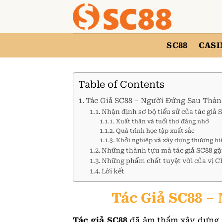
Bỏ
qua
nội
dung
SC88
CASI
Table of Contents
Tác Giả SC88 – Người Đứng Sau Thà
Nhận định sơ bộ tiểu sử của tác giả 
Xuất thân và tuổi thơ đáng nhớ
Quá trình học tập xuất sắc
Khởi nghiệp và xây dựng thương hi
Những thành tựu mà tác giả SC88 gặ
Những phẩm chất tuyệt vời của vị CE
Lời kết
Tác Giả SC88 –
Tác giả SC88
đã âm thầm xây dựng m