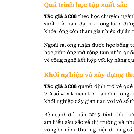
Quá trình học tập xuất sắc
Tác giả SC88
theo học chuyên ngành
suốt bốn năm đại học, ông luôn đứng
khóa, ông còn tham gia nhiều dự án n
Ngoài ra, ông nhận được học bổng to
học giúp ông mở rộng tầm nhìn quốc
về công nghệ kết hợp với kỹ năng quả
Khởi nghiệp và xây dựng th
Tác giả SC88
quyết định trở về quê
Với số vốn khiêm tốn ban đầu, ông 
khởi nghiệp đầy gian nan với vô số 
Bên cạnh đó, năm 2015 đánh dấu bướ
am hiểu sâu sắc về thị trường và n
vòng ba năm, thương hiệu do ông sáng