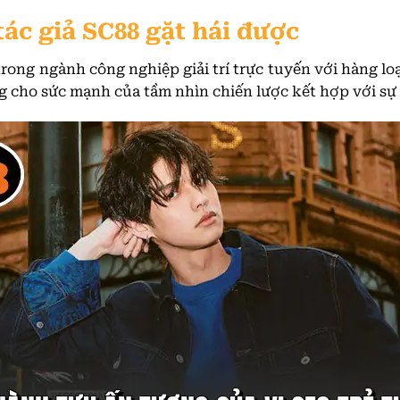
ác giả SC88 gặt hái được
trong ngành công nghiệp giải trí trực tuyến với hàng 
cho sức mạnh của tầm nhìn chiến lược kết hợp với sự k