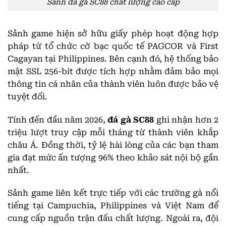
Sảnh đá gà SC88 chất lượng cao cấp
Sảnh game hiện sở hữu giấy phép hoạt động hợp
pháp từ tổ chức cờ bạc quốc tế PAGCOR và First
Cagayan tại Philippines. Bên cạnh đó, hệ thống bảo
mật SSL 256-bit được tích hợp nhằm đảm bảo mọi
thông tin cá nhân của thành viên luôn được bảo vệ
tuyệt đối.
Tính đến đầu năm 2026,
đá gà SC88
ghi nhận hơn 2
triệu lượt truy cập mỗi tháng từ thành viên khắp
châu Á. Đồng thời, tỷ lệ hài lòng của các bạn tham
gia đạt mức ấn tượng 96% theo khảo sát nội bộ gần
nhất.
Sảnh game liên kết trực tiếp với các trường gà nổi
tiếng tại Campuchia, Philippines và Việt Nam để
cung cấp nguồn trận đấu chất lượng. Ngoài ra, đội