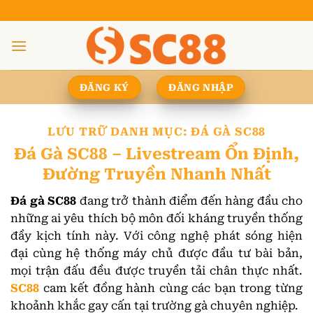
Bỏ
qua
nội
dung
ĐĂNG KÝ
ĐĂNG NHẬP
LƯU TRỮ DANH MỤC:
ĐÁ GÀ SC88
Đá Gà SC88 – Livestream Ổn Định,
Đường Truyền Nhanh Nhất
Đá gà SC88
đang trở thành điểm đến hàng đầu cho
những ai yêu thích bộ môn đối kháng truyền thống
đầy kịch tính này. Với công nghệ phát sóng hiện
đại cùng hệ thống máy chủ được đầu tư bài bản,
mọi trận đấu đều được truyền tải chân thực nhất.
SC88
cam kết đồng hành cùng các bạn trong từng
khoảnh khắc gay cấn tại trường gà chuyên nghiệp.