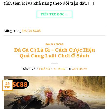
tính tiện lợi và khả năng theo dõi trận đấu […]
TIẾP TỤC ĐỌC
→
Đăng trong
ĐÁ GÀ SC88
ĐÁ GÀ SC88
Đá Gà C3 Là Gì – Cách Cược Hiệu
Quả Cùng Luật Chơi Ở Sảnh
ĐĂNG VÀO
THÁNG 1 26, 2026
BỞI
AUTH58W
26
Th1