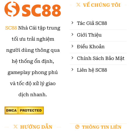
Cập
Tất
VỀ CHÚNG TÔI
Chuẩn
Trong
Xác,
Tích
Khỏi
Tắc
Lo
Tác Giả SC88
Lỗi
SC88
Nhà Cái tập trung
Link
Giới Thiệu
tối ưu trải nghiệm
Điều Khoản
người dùng thông qua
Chính Sách Bảo Mật
hệ thống ổn định,
Liên hệ SC88
gameplay phong phú
và tốc độ xử lý giao
dịch nhanh.
HƯỚNG DẪN
THÔNG TIN LIÊN