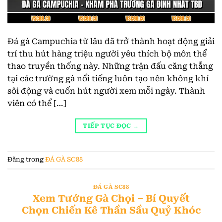
Đá gà Campuchia từ lâu đã trở thành hoạt động giải
trí thu hút hàng triệu người yêu thích bộ môn thể
thao truyền thống này. Những trận đấu căng thẳng
tại các trường gà nổi tiếng luôn tạo nên không khí
sôi động và cuốn hút người xem mỗi ngày. Thành
viên có thể […]
TIẾP TỤC ĐỌC
→
Đăng trong
ĐÁ GÀ SC88
ĐÁ GÀ SC88
Xem Tướng Gà Chọi – Bí Quyết
Chọn Chiến Kê Thần Sầu Quỷ Khóc